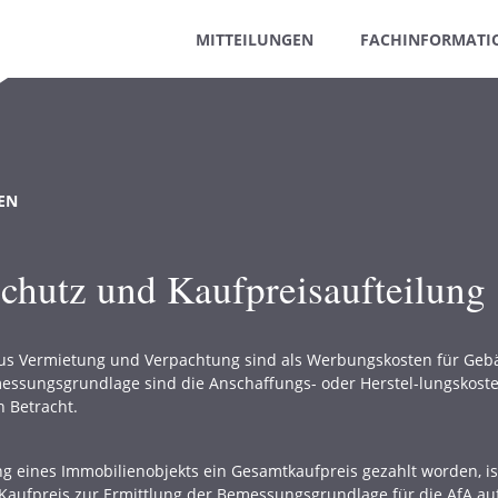
MITTEILUNGEN
FACHINFORMATI
EN
hutz und Kaufpreisaufteilung
aus Vermietung und Verpachtung sind als Werbungskosten für Geb
essungsgrundlage sind die Anschaffungs- oder Herstel-lungskoste
n Betracht.
ung eines Immobilienobjekts ein Gesamtkaufpreis gezahlt worden, i
aufpreis zur Ermittlung der Bemessungsgrundlage für die AfA auf