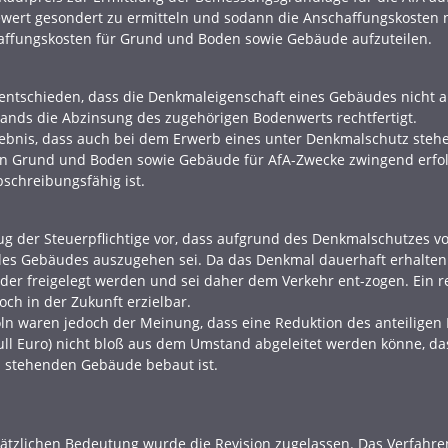
ert gesondert zu ermitteln und sodann die Anschaffungskosten 
haffungskosten für Grund und Boden sowie Gebäude aufzuteilen.
entschieden, dass die Denkmaleigenschaft eines Gebäudes nicht a
ands die Abzinsung des zugehörigen Bodenwerts rechtfertigt.
gebnis, dass auch bei dem Erwerb eines unter Denkmalschutz steh
 in Grund und Boden sowie Gebäude für AfA-Zwecke zwingend erfo
schreibungsfähig ist.
ug der Steuerpflichtige vor, dass aufgrund des Denkmalschutzes v
es Gebäudes auszugehen sei. Da das Denkmal dauerhaft erhalte
der freigelegt werden und sei daher dem Verkehr ent-zogen. Ein r
ch in der Zukunft erzielbar.
öln waren jedoch der Meinung, dass eine Reduktion des anteiligen
null Euro) nicht bloß aus dem Umstand abgeleitet werden könne, d
 stehenden Gebäude bebaut ist.
tzlichen Bedeutung wurde die Revision zugelassen. Das Verfahren