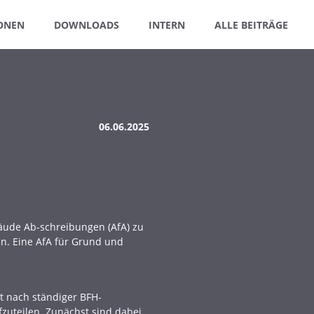
ONEN
DOWNLOADS
INTERN
ALLE BEITRÄGE
06.06.2025
äude Ab-schreibungen (AfA) zu
n. Eine AfA für Grund und
st nach ständiger BFH-
zuteilen. Zunächst sind dabei